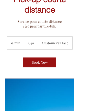
distance
Service pour courte distance
1 à 6 pers par tuk-tuk.
40
euros
15 min
1
€40
Customer's Place
5
m
i
n
Book Now