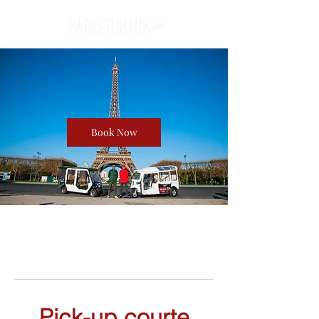
Book Now
Pick-up courte