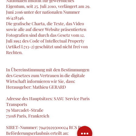
Nationalen Institut für gewerbliches
Eigentum, seit 25. Juli 2010, verlängert am 29.
Juni 2016 unter der nationalen Nummer
16/428346.
Die grafische Charta, die Texte, das Video
sowie alle auf dieser Website präsentierten
Fotografien sind durch das Gesetz vom 12.
Juli 1992 des Code of Intellectual Property
(Artikel L713-2) geschützt und nicht frei von
Rechten.
In Übereinstimmung mit den Bestimmungen
des Gesetzes zum Vertrauen in die digitale
Wirtschaft informieren wir Sie, dass:
Herausgeber: Mathieu GERARD
Adresse des Hauptsitzes: SASU Service Paris
Transports
79 Marcadet-Straße
75018 Paris, Frankreich
SIRET-Nummer:
79415929300024
RCS Paris
Beförderungserlaubnis erteilt an: