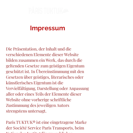
Impressum
Die Präsentation, der Inhalt und die
verschiedenen Elemente dieser Website
bilden zusammen ein Werk, das durch die
geltenden Gesetze zum geistigen Eigentum
geschützt ist. In Übereinstimmung mit den
Gesetzen über geistiges, literarisches oder
künstlerisches Eigentum ist die
Vervielfältigung, Darstellung oder Anpassung
aller oder eines Teils der Elemente dieser
Website ohne vorherige schriftliche
Zustimmung des jeweiligen Autors
strengstens untersagt.
Paris TUKTUK® ist eine eingetragene Marke
der Société Service Paris Transports, beim